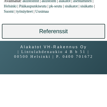
Avainsanat:
akustoinnit
|
akustointi
|
alakatot
|
asentaminen
|
Helsinki
|
Pääkaupunkiseutu
|
pk-seutu
|
sisäkatot
|
sisäkatto
|
Suomi
|
työnäytteet
|
Uusimaa
Referenssit
Alakatot VH-Rakennus Oy
| Lintulahdenaukio 4 B b 51 |
00500 Helsinki | P. 0400 701672